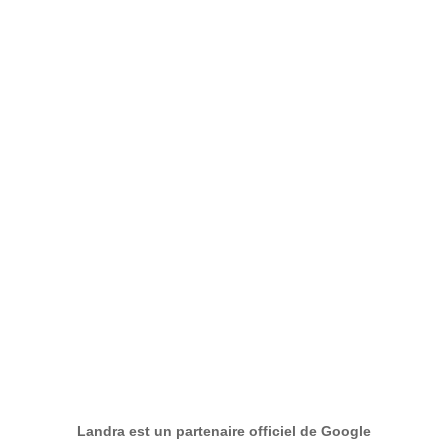
nécessaire, car nous savons par expérience que
les meilleurs résultats sont obtenus lorsque nous
avons également un aperçu de votre entreprise.
Landra est un partenaire officiel de Google