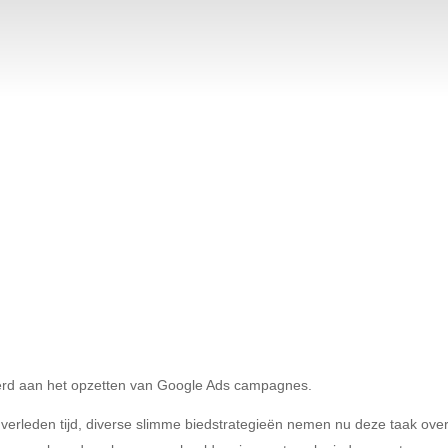
je Google Ads acco
Laat een specialist eens naar je account kijken.
derd aan het opzetten van Google Ads campagnes.
 verleden tijd, diverse slimme biedstrategieën nemen nu deze taak over