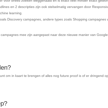
ier voor breed zoeken weggehaald en is exact veel minder exact gewor
dlines en 2 descripties zijn ook stelselmatig vervangen door Responsi
chine learning.
oals Discovery campagnes, andere types zoals Shopping campagnes 
s campagnes mee zijn aangepast naar deze nieuwe manier van Google
den?
t om in kaart te brengen of alles nog future proof is of er dringend 
ep?