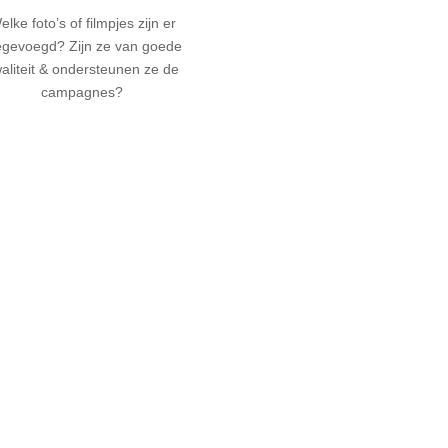
elke foto’s of filmpjes zijn er
egevoegd? Zijn ze van goede
aliteit & ondersteunen ze de
campagnes?
Heb je een specifieke vraag over
je graag een nieuw campagnetype 
Aarzel zeker niet contact op t