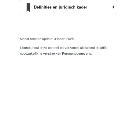
Definities en juridisch kader
Meest recente update: 3 maart 2025
iubenda
host deze content en verzamelt uitsluitend
de strikt
noodzakelijk te verstrekken Persoonsgegevens
.