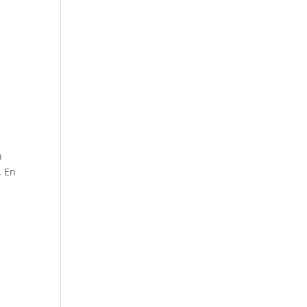
n
. En